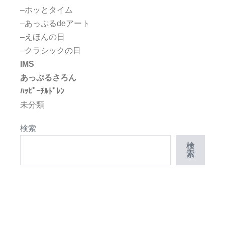
–ホッとタイム
–あっぷるdeアート
–えほんの日
–クラシックの日
IMS
あっぷるさろん
ﾊｯﾋﾟｰﾁﾙﾄﾞﾚﾝ
未分類
検索
検
索