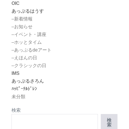
OIC
あっぷるはうす
–新着情報
–お知らせ
–イベント・講座
–ホッとタイム
–あっぷるdeアート
–えほんの日
–クラシックの日
IMS
あっぷるさろん
ﾊｯﾋﾟｰﾁﾙﾄﾞﾚﾝ
未分類
検索
検
索