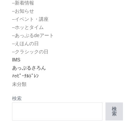
–新着情報
–お知らせ
–イベント・講座
–ホッとタイム
–あっぷるdeアート
–えほんの日
–クラシックの日
IMS
あっぷるさろん
ﾊｯﾋﾟｰﾁﾙﾄﾞﾚﾝ
未分類
検索
検
索