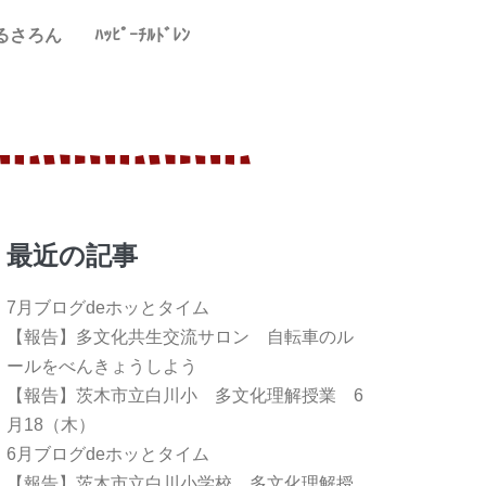
るさろん
ﾊｯﾋﾟｰﾁﾙﾄﾞﾚﾝ
最近の記事
7月ブログdeホッとタイム
【報告】多文化共生交流サロン 自転車のル
ールをべんきょうしよう
【報告】茨木市立白川小 多文化理解授業 6
月18（木）
6月ブログdeホッとタイム
【報告】茨木市立白川小学校 多文化理解授