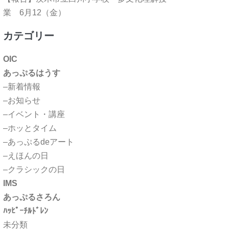
業 6月12（金）
カテゴリー
OIC
あっぷるはうす
–新着情報
–お知らせ
–イベント・講座
–ホッとタイム
–あっぷるdeアート
–えほんの日
–クラシックの日
IMS
あっぷるさろん
ﾊｯﾋﾟｰﾁﾙﾄﾞﾚﾝ
未分類