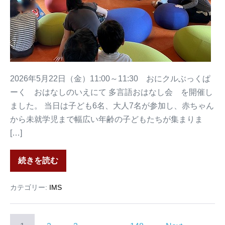
2026年5月22日（金）11:00～11:30 おにクルぶっくぱ
ーく おはなしのいえにて 多言語おはなし会 を開催し
ました。 当日は子ども6名、大人7名が参加し、赤ちゃん
から未就学児まで幅広い年齢の子どもたちが集まりま
[…]
続きを読む
カテゴリー:
IMS