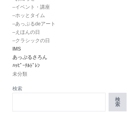
–イベント・講座
–ホッとタイム
–あっぷるdeアート
–えほんの日
–クラシックの日
IMS
あっぷるさろん
ﾊｯﾋﾟｰﾁﾙﾄﾞﾚﾝ
未分類
検索
検
索