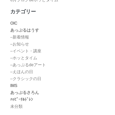
カテゴリー
OIC
あっぷるはうす
–新着情報
–お知らせ
–イベント・講座
–ホッとタイム
–あっぷるdeアート
–えほんの日
–クラシックの日
IMS
あっぷるさろん
ﾊｯﾋﾟｰﾁﾙﾄﾞﾚﾝ
未分類