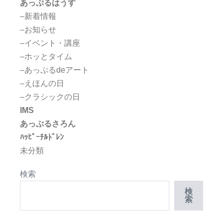
あっぷるはうす
–新着情報
–お知らせ
–イベント・講座
–ホッとタイム
–あっぷるdeアート
–えほんの日
–クラシックの日
IMS
あっぷるさろん
ﾊｯﾋﾟｰﾁﾙﾄﾞﾚﾝ
未分類
検索
検
索