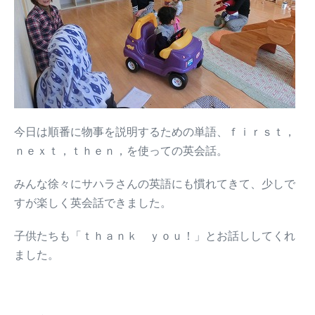
今日は順番に物事を説明するための単語、ｆｉｒｓｔ，
ｎｅｘｔ，ｔｈｅｎ，を使っての英会話。
みんな徐々にサハラさんの英語にも慣れてきて、少しで
すが楽しく英会話できました。
子供たちも「ｔｈａｎｋ ｙｏｕ！」とお話ししてくれ
ました。