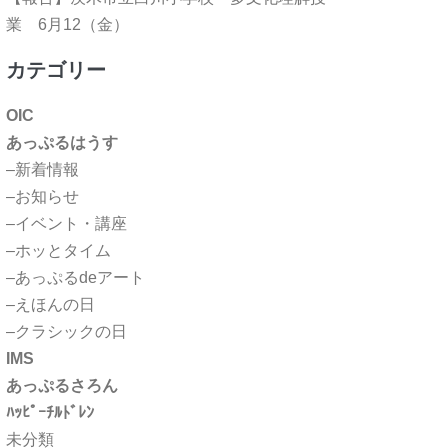
業 6月12（金）
カテゴリー
OIC
あっぷるはうす
–新着情報
–お知らせ
–イベント・講座
–ホッとタイム
–あっぷるdeアート
–えほんの日
–クラシックの日
IMS
あっぷるさろん
ﾊｯﾋﾟｰﾁﾙﾄﾞﾚﾝ
未分類