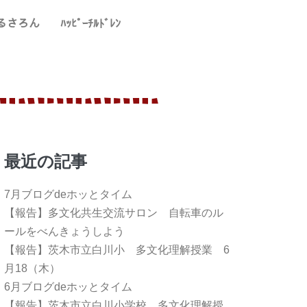
るさろん
ﾊｯﾋﾟｰﾁﾙﾄﾞﾚﾝ
最近の記事
7月ブログdeホッとタイム
【報告】多文化共生交流サロン 自転車のル
ールをべんきょうしよう
【報告】茨木市立白川小 多文化理解授業 6
月18（木）
6月ブログdeホッとタイム
【報告】茨木市立白川小学校 多文化理解授