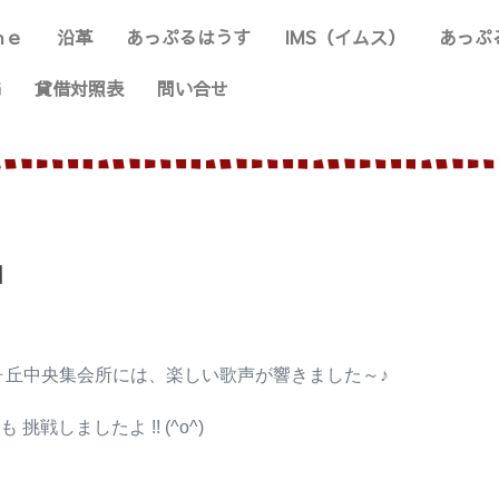
ｍｅ
沿革
あっぷるはうす
IMS（イムス）
あっぷ
G
貸借対照表
問い合せ
』
ヶ丘中央集会所には、楽しい歌声が響きました～♪
しましたよ !! (^o^)