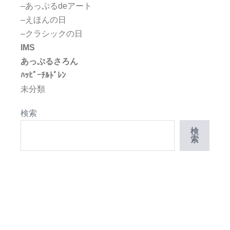
–あっぷるdeアート
–えほんの日
–クラシックの日
IMS
あっぷるさろん
ﾊｯﾋﾟｰﾁﾙﾄﾞﾚﾝ
未分類
検索
検
索