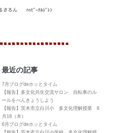
るさろん
ﾊｯﾋﾟｰﾁﾙﾄﾞﾚﾝ
最近の記事
7月ブログdeホッとタイム
【報告】多文化共生交流サロン 自転車のル
ールをべんきょうしよう
【報告】茨木市立白川小 多文化理解授業 6
月18（木）
6月ブログdeホッとタイム
【報告】茨木市立白川小学校 多文化理解授