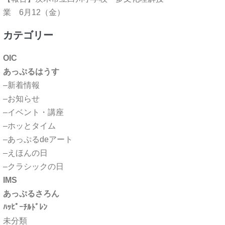
業 6月12（金）
カテゴリー
OIC
あっぷるはうす
–新着情報
–お知らせ
–イベント・講座
–ホッとタイム
–あっぷるdeアート
–えほんの日
–クラシックの日
IMS
あっぷるさろん
ﾊｯﾋﾟｰﾁﾙﾄﾞﾚﾝ
未分類