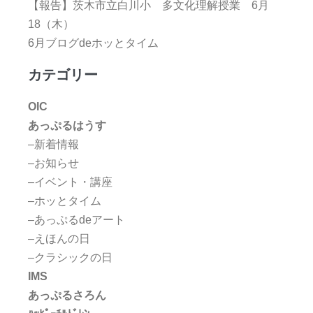
【報告】茨木市立白川小 多文化理解授業 6月
18（木）
6月ブログdeホッとタイム
カテゴリー
OIC
あっぷるはうす
–新着情報
–お知らせ
–イベント・講座
–ホッとタイム
–あっぷるdeアート
–えほんの日
–クラシックの日
IMS
あっぷるさろん