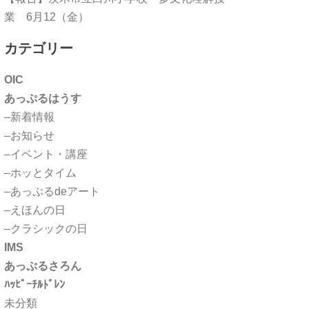
業 6月12（金）
カテゴリー
OIC
あっぷるはうす
–新着情報
–お知らせ
–イベント・講座
–ホッとタイム
–あっぷるdeアート
–えほんの日
–クラシックの日
IMS
あっぷるさろん
ﾊｯﾋﾟｰﾁﾙﾄﾞﾚﾝ
未分類