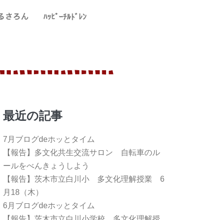
るさろん
ﾊｯﾋﾟｰﾁﾙﾄﾞﾚﾝ
最近の記事
7月ブログdeホッとタイム
【報告】多文化共生交流サロン 自転車のル
ールをべんきょうしよう
【報告】茨木市立白川小 多文化理解授業 6
月18（木）
6月ブログdeホッとタイム
【報告】茨木市立白川小学校 多文化理解授