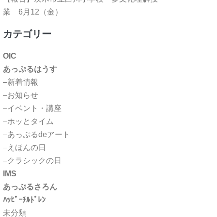
業 6月12（金）
カテゴリー
OIC
あっぷるはうす
–新着情報
–お知らせ
–イベント・講座
–ホッとタイム
–あっぷるdeアート
–えほんの日
–クラシックの日
IMS
あっぷるさろん
ﾊｯﾋﾟｰﾁﾙﾄﾞﾚﾝ
未分類