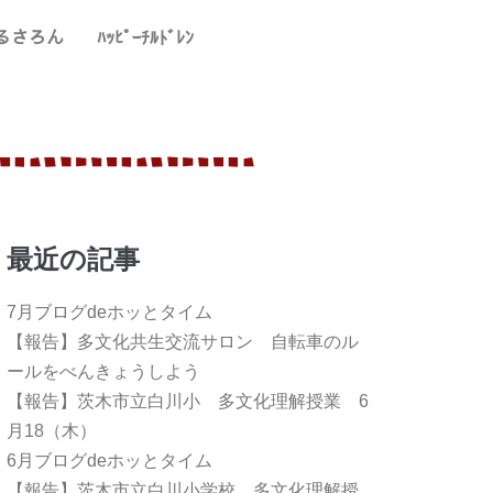
るさろん
ﾊｯﾋﾟｰﾁﾙﾄﾞﾚﾝ
最近の記事
7月ブログdeホッとタイム
【報告】多文化共生交流サロン 自転車のル
ールをべんきょうしよう
【報告】茨木市立白川小 多文化理解授業 6
月18（木）
6月ブログdeホッとタイム
【報告】茨木市立白川小学校 多文化理解授