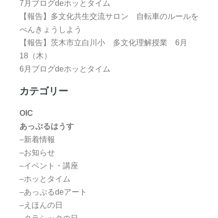
7月ブログdeホッとタイム
【報告】多文化共生交流サロン 自転車のルールを
べんきょうしよう
【報告】茨木市立白川小 多文化理解授業 6月
18（木）
6月ブログdeホッとタイム
カテゴリー
OIC
あっぷるはうす
–新着情報
–お知らせ
–イベント・講座
–ホッとタイム
–あっぷるdeアート
–えほんの日