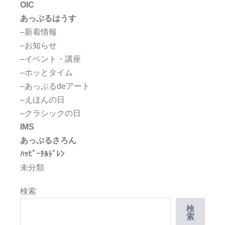
OIC
あっぷるはうす
–新着情報
–お知らせ
–イベント・講座
–ホッとタイム
–あっぷるdeアート
–えほんの日
–クラシックの日
IMS
あっぷるさろん
ﾊｯﾋﾟｰﾁﾙﾄﾞﾚﾝ
未分類
検索
検
索