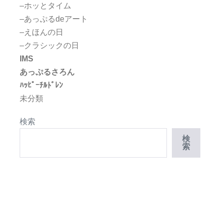
–ホッとタイム
–あっぷるdeアート
–えほんの日
–クラシックの日
IMS
あっぷるさろん
ﾊｯﾋﾟｰﾁﾙﾄﾞﾚﾝ
未分類
検索
検
索