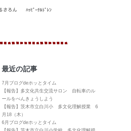
るさろん
ﾊｯﾋﾟｰﾁﾙﾄﾞﾚﾝ
最近の記事
7月ブログdeホッとタイム
【報告】多文化共生交流サロン 自転車のル
ールをべんきょうしよう
【報告】茨木市立白川小 多文化理解授業 6
月18（木）
6月ブログdeホッとタイム
【報告】茨木市立白川小学校 多文化理解授