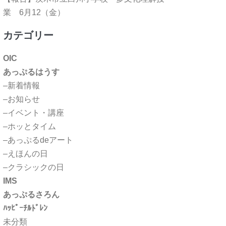
業 6月12（金）
カテゴリー
OIC
あっぷるはうす
–新着情報
–お知らせ
–イベント・講座
–ホッとタイム
–あっぷるdeアート
–えほんの日
–クラシックの日
IMS
あっぷるさろん
ﾊｯﾋﾟｰﾁﾙﾄﾞﾚﾝ
未分類