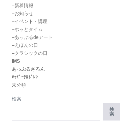
–新着情報
–お知らせ
–イベント・講座
–ホッとタイム
–あっぷるdeアート
–えほんの日
–クラシックの日
IMS
あっぷるさろん
ﾊｯﾋﾟｰﾁﾙﾄﾞﾚﾝ
未分類
検索
検
索