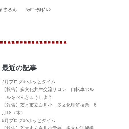
るさろん
ﾊｯﾋﾟｰﾁﾙﾄﾞﾚﾝ
最近の記事
7月ブログdeホッとタイム
【報告】多文化共生交流サロン 自転車のル
ールをべんきょうしよう
【報告】茨木市立白川小 多文化理解授業 6
月18（木）
6月ブログdeホッとタイム
【報告】茨木市立白川小学校 多文化理解授