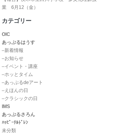
業 6月12（金）
カテゴリー
OIC
あっぷるはうす
–新着情報
–お知らせ
–イベント・講座
–ホッとタイム
–あっぷるdeアート
–えほんの日
–クラシックの日
IMS
あっぷるさろん
ﾊｯﾋﾟｰﾁﾙﾄﾞﾚﾝ
未分類