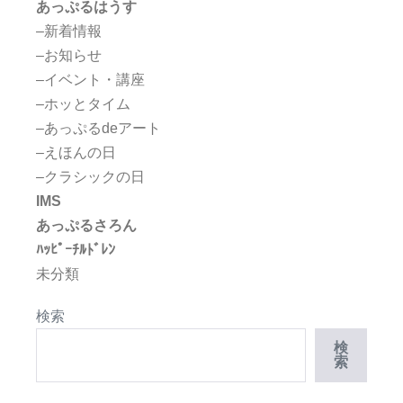
あっぷるはうす
–新着情報
–お知らせ
–イベント・講座
–ホッとタイム
–あっぷるdeアート
–えほんの日
–クラシックの日
IMS
あっぷるさろん
ﾊｯﾋﾟｰﾁﾙﾄﾞﾚﾝ
未分類
検索
検
索