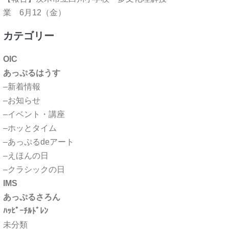
業 6月12（金）
カテゴリー
OIC
あっぷるはうす
–新着情報
–お知らせ
–イベント・講座
–ホッとタイム
–あっぷるdeアート
–えほんの日
–クラシックの日
IMS
あっぷるさろん
ﾊｯﾋﾟｰﾁﾙﾄﾞﾚﾝ
未分類