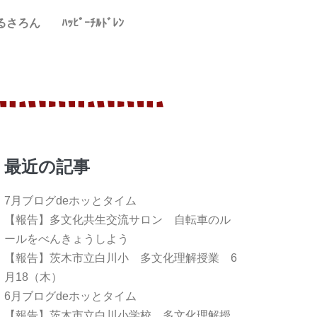
るさろん
ﾊｯﾋﾟｰﾁﾙﾄﾞﾚﾝ
最近の記事
7月ブログdeホッとタイム
【報告】多文化共生交流サロン 自転車のル
ールをべんきょうしよう
【報告】茨木市立白川小 多文化理解授業 6
月18（木）
6月ブログdeホッとタイム
【報告】茨木市立白川小学校 多文化理解授