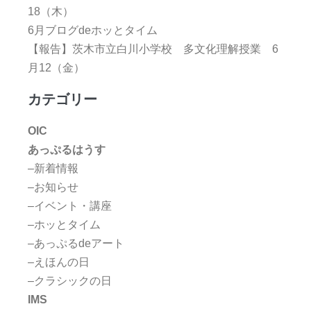
18（木）
6月ブログdeホッとタイム
【報告】茨木市立白川小学校 多文化理解授業 6
月12（金）
カテゴリー
OIC
あっぷるはうす
–新着情報
–お知らせ
–イベント・講座
–ホッとタイム
–あっぷるdeアート
–えほんの日
–クラシックの日
IMS