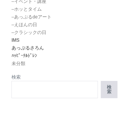
–イベント・講座
–ホッとタイム
–あっぷるdeアート
–えほんの日
–クラシックの日
IMS
あっぷるさろん
ﾊｯﾋﾟｰﾁﾙﾄﾞﾚﾝ
未分類
検索
検
索