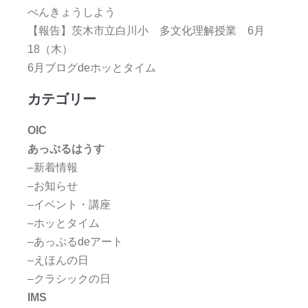
べんきょうしよう
【報告】茨木市立白川小 多文化理解授業 6月
18（木）
6月ブログdeホッとタイム
カテゴリー
OIC
あっぷるはうす
–新着情報
–お知らせ
–イベント・講座
–ホッとタイム
–あっぷるdeアート
–えほんの日
–クラシックの日
IMS