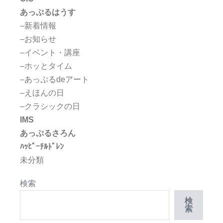
あっぷるはうす
–新着情報
–お知らせ
–イベント・講座
–ホッとタイム
–あっぷるdeアート
–えほんの日
–クラシックの日
IMS
あっぷるさろん
ﾊｯﾋﾟｰﾁﾙﾄﾞﾚﾝ
未分類
検索
検
索