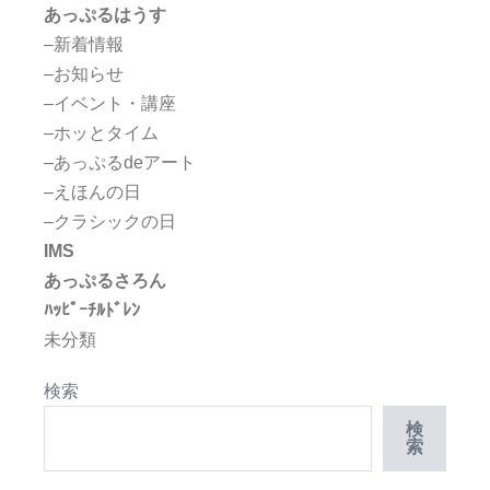
あっぷるはうす
–新着情報
–お知らせ
–イベント・講座
–ホッとタイム
–あっぷるdeアート
–えほんの日
–クラシックの日
IMS
あっぷるさろん
ﾊｯﾋﾟｰﾁﾙﾄﾞﾚﾝ
未分類
検索
検
索