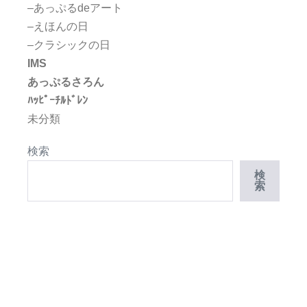
–あっぷるdeアート
–えほんの日
–クラシックの日
IMS
あっぷるさろん
ﾊｯﾋﾟｰﾁﾙﾄﾞﾚﾝ
未分類
検索
検
索