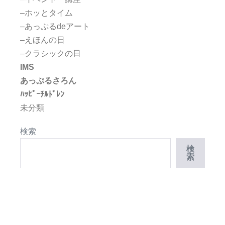
–ホッとタイム
–あっぷるdeアート
–えほんの日
–クラシックの日
IMS
あっぷるさろん
ﾊｯﾋﾟｰﾁﾙﾄﾞﾚﾝ
未分類
検索
検
索