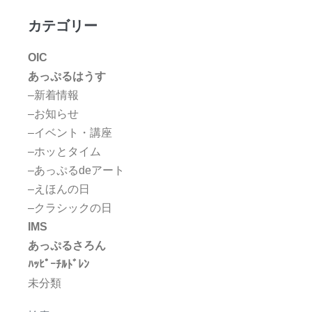
カテゴリー
OIC
あっぷるはうす
–新着情報
–お知らせ
–イベント・講座
–ホッとタイム
–あっぷるdeアート
–えほんの日
–クラシックの日
IMS
あっぷるさろん
ﾊｯﾋﾟｰﾁﾙﾄﾞﾚﾝ
未分類