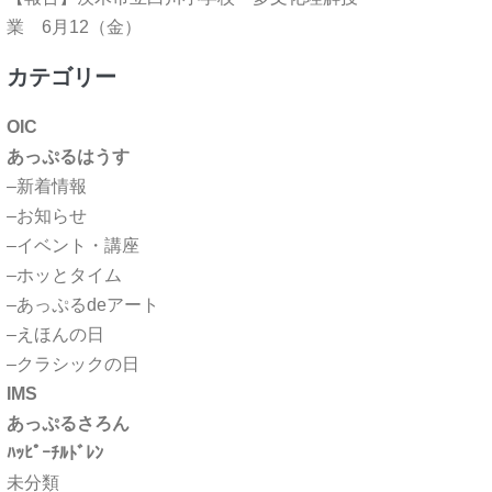
業 6月12（金）
カテゴリー
OIC
あっぷるはうす
–新着情報
–お知らせ
–イベント・講座
–ホッとタイム
–あっぷるdeアート
–えほんの日
–クラシックの日
IMS
あっぷるさろん
ﾊｯﾋﾟｰﾁﾙﾄﾞﾚﾝ
未分類