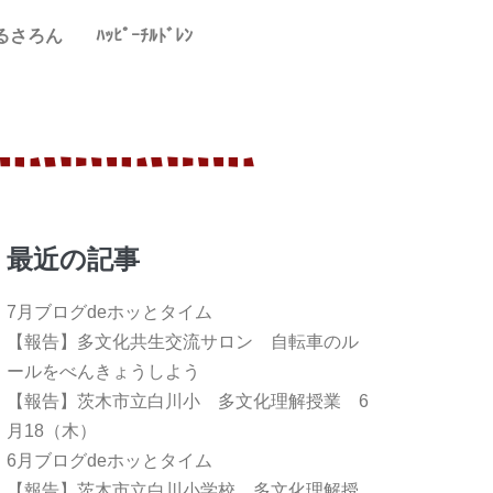
るさろん
ﾊｯﾋﾟｰﾁﾙﾄﾞﾚﾝ
最近の記事
7月ブログdeホッとタイム
【報告】多文化共生交流サロン 自転車のル
ールをべんきょうしよう
【報告】茨木市立白川小 多文化理解授業 6
月18（木）
6月ブログdeホッとタイム
【報告】茨木市立白川小学校 多文化理解授