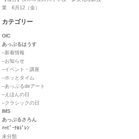
業 6月12（金）
カテゴリー
OIC
あっぷるはうす
–新着情報
–お知らせ
–イベント・講座
–ホッとタイム
–あっぷるdeアート
–えほんの日
–クラシックの日
IMS
あっぷるさろん
ﾊｯﾋﾟｰﾁﾙﾄﾞﾚﾝ
未分類