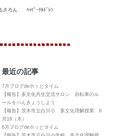
るさろん
ﾊｯﾋﾟｰﾁﾙﾄﾞﾚﾝ
最近の記事
7月ブログdeホッとタイム
【報告】多文化共生交流サロン 自転車のル
ールをべんきょうしよう
【報告】茨木市立白川小 多文化理解授業 6
月18（木）
6月ブログdeホッとタイム
【報告】茨木市立白川小学校 多文化理解授