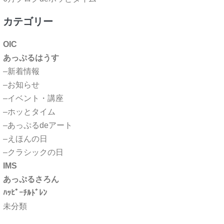
カテゴリー
OIC
あっぷるはうす
–新着情報
–お知らせ
–イベント・講座
–ホッとタイム
–あっぷるdeアート
–えほんの日
–クラシックの日
IMS
あっぷるさろん
ﾊｯﾋﾟｰﾁﾙﾄﾞﾚﾝ
未分類