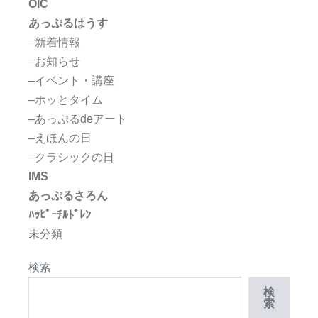
OIC
あっぷるはうす
–新着情報
–お知らせ
–イベント・講座
–ホッとタイム
–あっぷるdeアート
–えほんの日
–クラシックの日
IMS
あっぷるさろん
ﾊｯﾋﾟｰﾁﾙﾄﾞﾚﾝ
未分類
検索
検
索