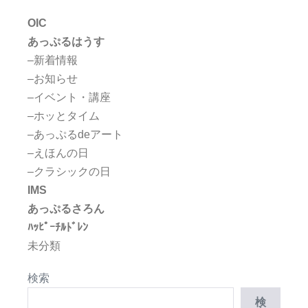
OIC
あっぷるはうす
–新着情報
–お知らせ
–イベント・講座
–ホッとタイム
–あっぷるdeアート
–えほんの日
–クラシックの日
IMS
あっぷるさろん
ﾊｯﾋﾟｰﾁﾙﾄﾞﾚﾝ
未分類
検索
検