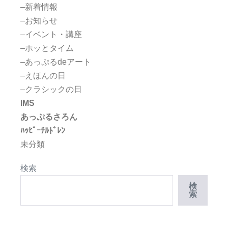
–新着情報
–お知らせ
–イベント・講座
–ホッとタイム
–あっぷるdeアート
–えほんの日
–クラシックの日
IMS
あっぷるさろん
ﾊｯﾋﾟｰﾁﾙﾄﾞﾚﾝ
未分類
検索
検
索