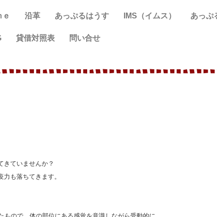
ｍｅ
沿革
あっぷるはうす
IMS（イムス）
あっぷ
G
貸借対照表
問い合せ
てきていませんか？
疫力も落ちてきます。
たもので、体の部位にある感覚を意識しながら受動的に