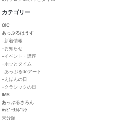
カテゴリー
OIC
あっぷるはうす
–新着情報
–お知らせ
–イベント・講座
–ホッとタイム
–あっぷるdeアート
–えほんの日
–クラシックの日
IMS
あっぷるさろん
ﾊｯﾋﾟｰﾁﾙﾄﾞﾚﾝ
未分類