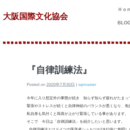
Ｈｏ
大阪国際文化協会
BLO
『自律訓練法』
Posted on
2020年7月30日
|
wpmaster
今年に入り想定外の事態が続き 知らず知らず疲れがたまっ
緊張やストレスが続くと自律神経のバランスが悪くなり、免
私自身も気付くと両肩が上がり緊張している事があります。
そこで 今日は「自律訓練法」を紹介したいと思います。
自律訓練法とはドイツの医学者シュルツが
1932
年に創唱し