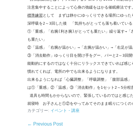
注意集中することによって心身の弛緩をはかる催眠療法です
標準練習
として まずは静かにゆっくりできる場所にゆった
深呼吸を
2
～
3
回した後 「気持ちがとっても落ち着いている
①「重感」「右腕
(
利き腕
)
がとっても重たい」繰り返す
→
「
も重たい」
②「温感」「右腕が温かい」
→
「左腕が温かい」
→
「右足が温
③「消去動作」ゆっくり目を開け手をグー、パーと
2
～
3
回開
能動的にするのではなく十分にリラックスできていれば感じ
慣れてくれば、電所の中でも出来るようになります。
出来るようになれば「心臓調整」「呼吸調整」「腹部温感」
は①「重感」②「温感」
③「消去動作」を
1
セット
2
～
5
分程
道具も時間もかからないので、緊張しているのではと感じ
就寝時 お子さんと①②をやってみてそのまま眠りにつくの
カテゴリー:
イベント・講座
← Previous Post