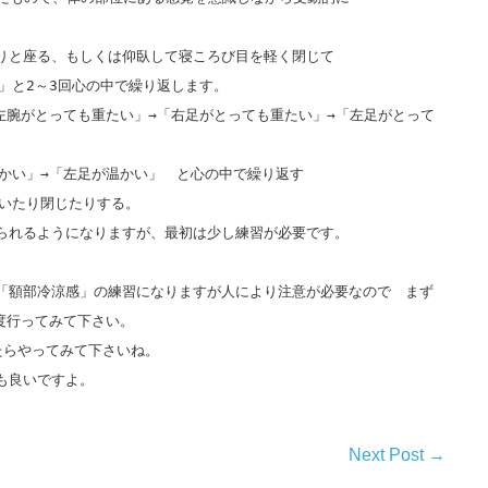
。
りと座る、もしくは仰臥して寝ころび目を軽く閉じて
」と
2
～
3
回心の中で繰り返します。
左腕がとっても重たい」
→
「右足がとっても重たい」
→
「左足がとって
かい」
→
「左足が温かい」 と心の中で繰り返す
いたり閉じたりする。
られるようになりますが、最初は少し練習が必要です。
「額部冷涼感」の練習になりますが人により注意が必要なので まず
度行ってみて下さい。
たらやってみて下さいね。
も良いですよ。
Next Post →