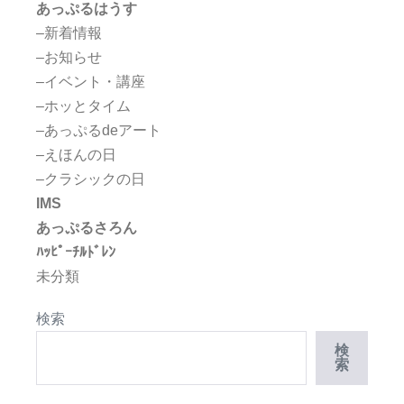
あっぷるはうす
–新着情報
–お知らせ
–イベント・講座
–ホッとタイム
–あっぷるdeアート
–えほんの日
–クラシックの日
IMS
あっぷるさろん
ﾊｯﾋﾟｰﾁﾙﾄﾞﾚﾝ
未分類
検索
検
索