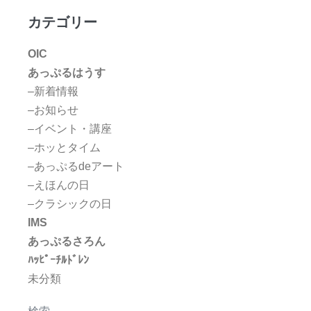
カテゴリー
OIC
あっぷるはうす
–新着情報
–お知らせ
–イベント・講座
–ホッとタイム
–あっぷるdeアート
–えほんの日
–クラシックの日
IMS
あっぷるさろん
ﾊｯﾋﾟｰﾁﾙﾄﾞﾚﾝ
未分類