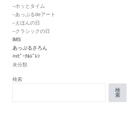
–ホッとタイム
–あっぷるdeアート
–えほんの日
–クラシックの日
IMS
あっぷるさろん
ﾊｯﾋﾟｰﾁﾙﾄﾞﾚﾝ
未分類
検索
検
索