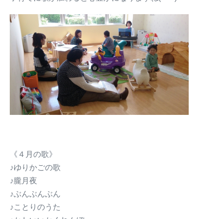
《４月の歌》
♪ゆりかごの歌
♪朧月夜
♪ぶんぶんぶん
♪ことりのうた