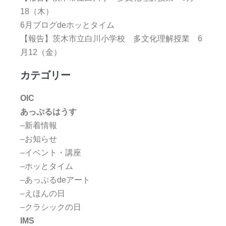
18（木）
6月ブログdeホッとタイム
【報告】茨木市立白川小学校 多文化理解授業 6
月12（金）
カテゴリー
OIC
あっぷるはうす
–新着情報
–お知らせ
–イベント・講座
–ホッとタイム
–あっぷるdeアート
–えほんの日
–クラシックの日
IMS