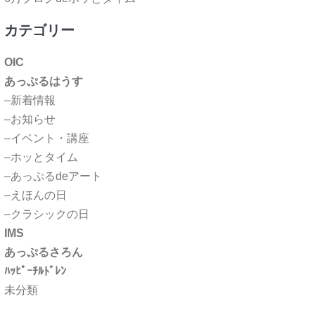
カテゴリー
OIC
あっぷるはうす
–新着情報
–お知らせ
–イベント・講座
–ホッとタイム
–あっぷるdeアート
–えほんの日
–クラシックの日
IMS
あっぷるさろん
ﾊｯﾋﾟｰﾁﾙﾄﾞﾚﾝ
未分類