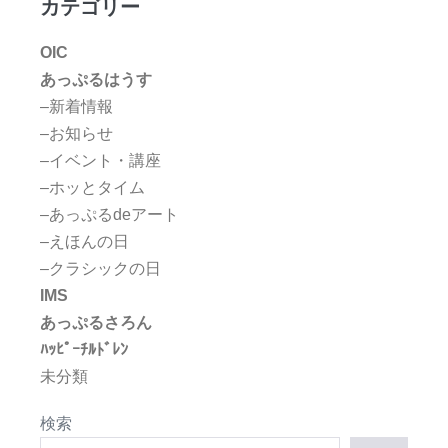
カテゴリー
OIC
あっぷるはうす
–新着情報
–お知らせ
–イベント・講座
–ホッとタイム
–あっぷるdeアート
–えほんの日
–クラシックの日
IMS
あっぷるさろん
ﾊｯﾋﾟｰﾁﾙﾄﾞﾚﾝ
未分類
検索