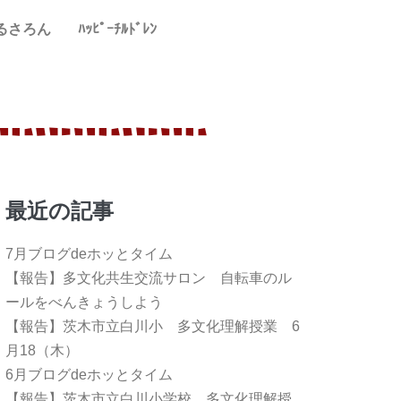
るさろん
ﾊｯﾋﾟｰﾁﾙﾄﾞﾚﾝ
最近の記事
7月ブログdeホッとタイム
【報告】多文化共生交流サロン 自転車のル
ールをべんきょうしよう
【報告】茨木市立白川小 多文化理解授業 6
月18（木）
6月ブログdeホッとタイム
【報告】茨木市立白川小学校 多文化理解授