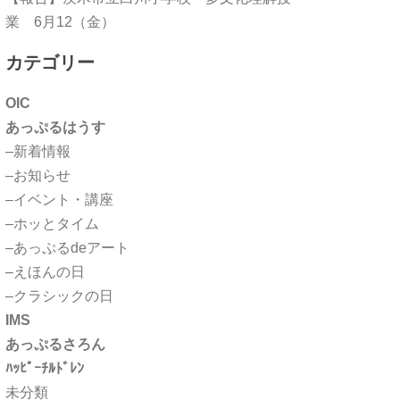
業 6月12（金）
カテゴリー
OIC
あっぷるはうす
–新着情報
–お知らせ
–イベント・講座
–ホッとタイム
–あっぷるdeアート
–えほんの日
–クラシックの日
IMS
あっぷるさろん
ﾊｯﾋﾟｰﾁﾙﾄﾞﾚﾝ
未分類