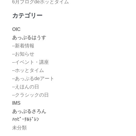
6月ブログdeホッとタイム
カテゴリー
OIC
あっぷるはうす
–新着情報
–お知らせ
–イベント・講座
–ホッとタイム
–あっぷるdeアート
–えほんの日
–クラシックの日
IMS
あっぷるさろん
ﾊｯﾋﾟｰﾁﾙﾄﾞﾚﾝ
未分類