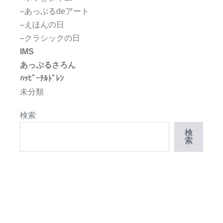
–あっぷるdeアート
–えほんの日
–クラシックの日
IMS
あっぷるさろん
ﾊｯﾋﾟｰﾁﾙﾄﾞﾚﾝ
未分類
検索
検
索