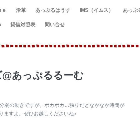
ｍｅ
沿革
あっぷるはうす
IMS（イムス）
あっぷ
G
貸借対照表
問い合せ
ズ@あっぷるるーむ
0分弱の動きですが、ポカポカ…独りだとなかなか時間が
りますよ。ぜひお越しくださいね♪