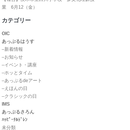
業 6月12（金）
カテゴリー
OIC
あっぷるはうす
–新着情報
–お知らせ
–イベント・講座
–ホッとタイム
–あっぷるdeアート
–えほんの日
–クラシックの日
IMS
あっぷるさろん
ﾊｯﾋﾟｰﾁﾙﾄﾞﾚﾝ
未分類