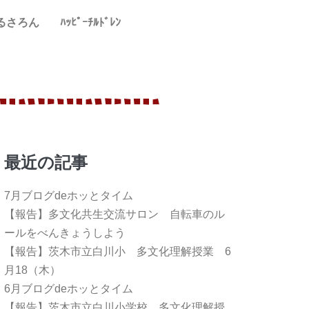
るさろん
ﾊｯﾋﾟｰﾁﾙﾄﾞﾚﾝ
最近の記事
7月ブログdeホッとタイム
【報告】多文化共生交流サロン 自転車のル
ールをべんきょうしよう
【報告】茨木市立白川小 多文化理解授業 6
月18（木）
6月ブログdeホッとタイム
【報告】茨木市立白川小学校 多文化理解授