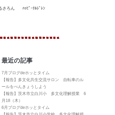
るさろん
ﾊｯﾋﾟｰﾁﾙﾄﾞﾚﾝ
最近の記事
7月ブログdeホッとタイム
【報告】多文化共生交流サロン 自転車のル
ールをべんきょうしよう
【報告】茨木市立白川小 多文化理解授業 6
月18（木）
6月ブログdeホッとタイム
【報告】茨木市立白川小学校 多文化理解授