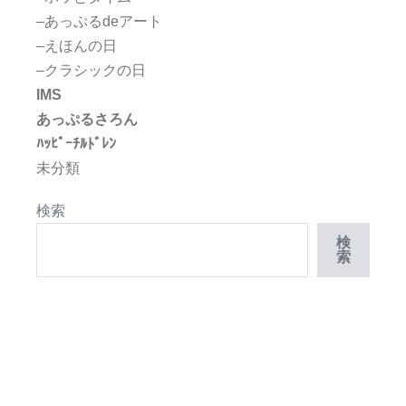
–あっぷるdeアート
–えほんの日
–クラシックの日
IMS
あっぷるさろん
ﾊｯﾋﾟｰﾁﾙﾄﾞﾚﾝ
未分類
検索
検
索