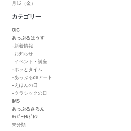
月12（金）
カテゴリー
OIC
あっぷるはうす
–新着情報
–お知らせ
–イベント・講座
–ホッとタイム
–あっぷるdeアート
–えほんの日
–クラシックの日
IMS
あっぷるさろん
ﾊｯﾋﾟｰﾁﾙﾄﾞﾚﾝ
未分類