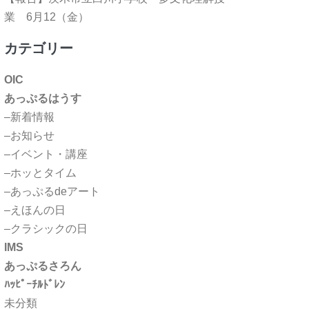
業 6月12（金）
カテゴリー
OIC
あっぷるはうす
–新着情報
–お知らせ
–イベント・講座
–ホッとタイム
–あっぷるdeアート
–えほんの日
–クラシックの日
IMS
あっぷるさろん
ﾊｯﾋﾟｰﾁﾙﾄﾞﾚﾝ
未分類