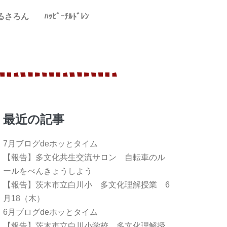
るさろん
ﾊｯﾋﾟｰﾁﾙﾄﾞﾚﾝ
最近の記事
7月ブログdeホッとタイム
【報告】多文化共生交流サロン 自転車のル
ールをべんきょうしよう
【報告】茨木市立白川小 多文化理解授業 6
月18（木）
6月ブログdeホッとタイム
【報告】茨木市立白川小学校 多文化理解授